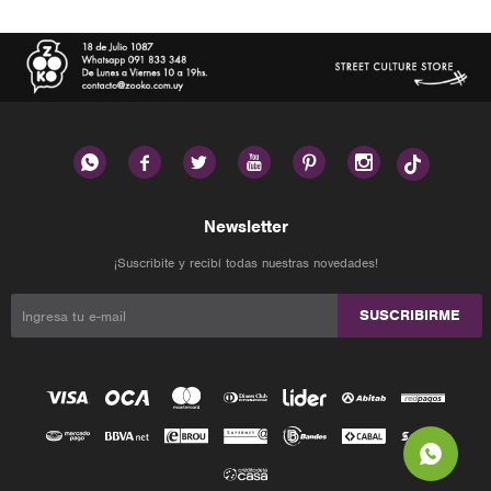






Newsletter
¡Suscribite y recibí todas nuestras novedades!
SUSCRIBIRME