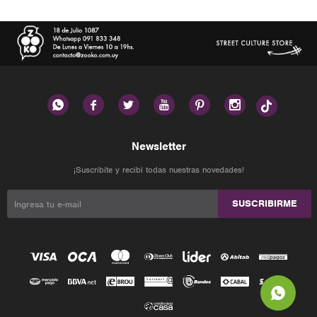






Newsletter
¡Suscribite y recibí todas nuestras novedades!
SUSCRIBIRME