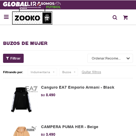

BUZOS DE MUJER
Recomendados
Quitar filtros
Filtrando por:
Indumentaria
Buzos
Canguro EA7 Emporio Armani - Black
8.490
$U
CAMPERA PUMA HER - Beige
3.490
$U