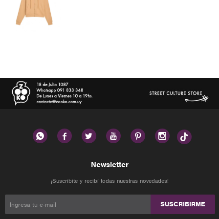






Newsletter
¡Suscribite y recibí todas nuestras novedades!
SUSCRIBIRME