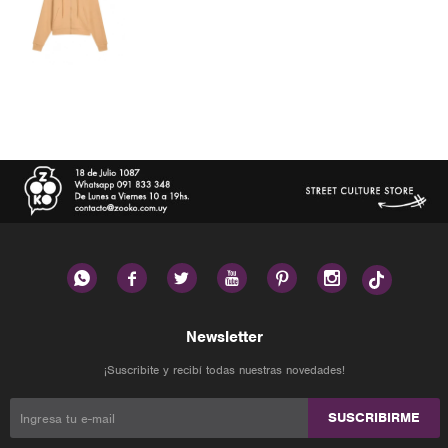






Newsletter
¡Suscribite y recibí todas nuestras novedades!
SUSCRIBIRME