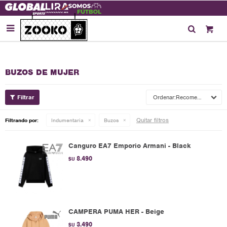

BUZOS DE MUJER
Recomendados
Quitar filtros
Filtrando por:
Indumentaria
Buzos
Canguro EA7 Emporio Armani - Black
8.490
$U
CAMPERA PUMA HER - Beige
3.490
$U