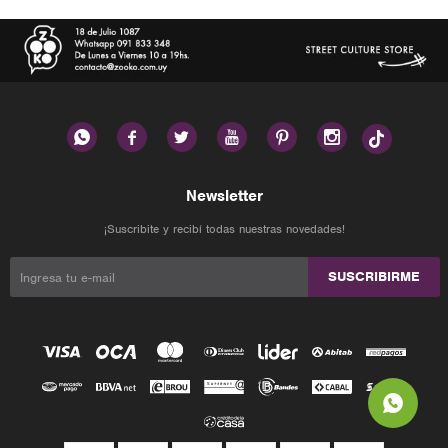






Newsletter
¡Suscribite y recibí todas nuestras novedades!
SUSCRIBIRME