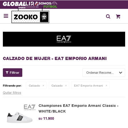

CALZADO DE MUJER - EA7 EMPORIO ARMANI
Recomendados
Filtrando por:
Calzado
Calzado
EA7 Emporio Armani
Quitar filtros
Championes EA7 Emporio Armani Classic -
WHITE/BLACK
11.900
$U