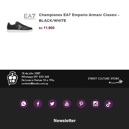
Championes EA7 Emporio Armani Classic -
BLACK/WHITE
11.900
$U






Newsletter