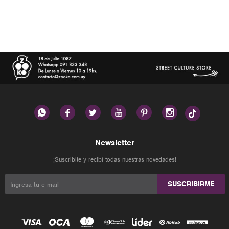






Newsletter
¡Suscribite y recibí todas nuestras novedades!
SUSCRIBIRME