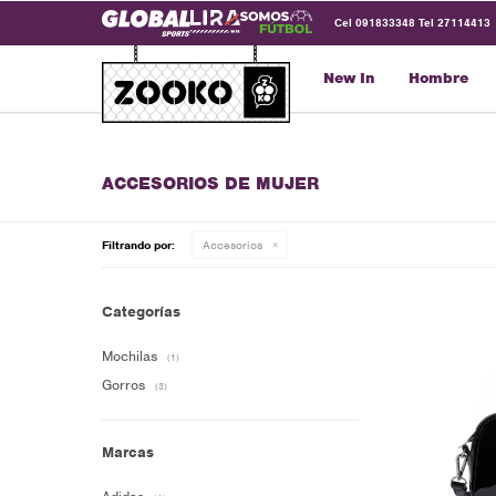
Cel 091833348 Tel 27114413
New In
Hombre
ACCESORIOS DE MUJER
Filtrando por:
Accesorios
Categorías
Mochilas
(1)
Gorros
(3)
Marcas