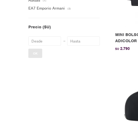
Adidas
(1)
EA7 Emporio Armani
(3)
Precio
($U)
MINI BOLS
ADICOLOR 
2.790
$U
OK