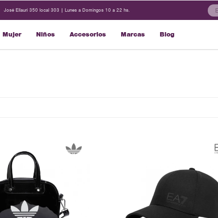
José Ellauri 350 local 303 | Lunes a Domingos 10 a 22 hs.
Mujer
Niños
Accesorios
Marcas
Blog