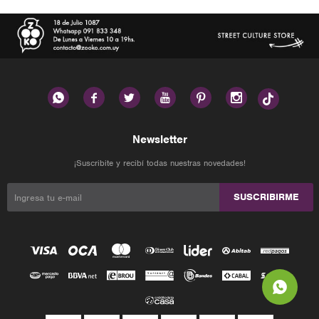






Newsletter
¡Suscribite y recibí todas nuestras novedades!
SUSCRIBIRME