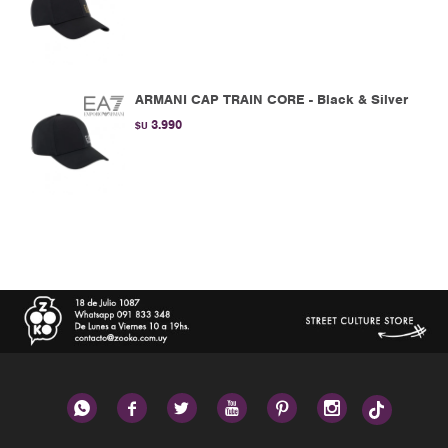
ARMANI CAP TRAIN CORE - Black & Silver
3.990
$U





