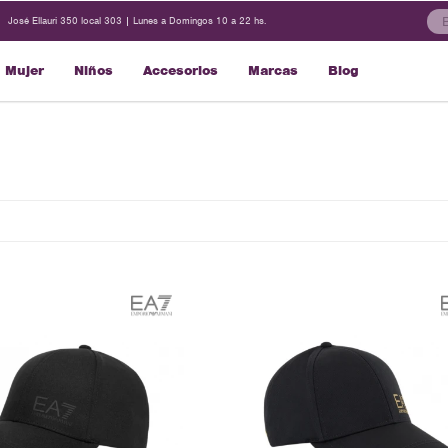
José Ellauri 350 local 303 | Lunes a Domingos 10 a 22 hs.
Mujer
Niños
Accesorios
Marcas
Blog