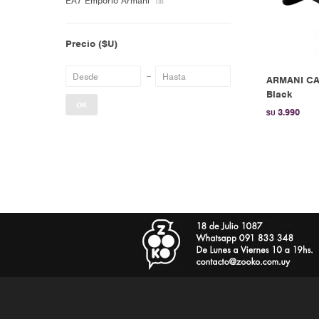
EA7 Emporio Armani
(3)
Precio
($U)
ARMANI CA
Black
OK
3.990
$U