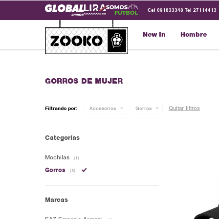
Cel 091833348 Tel 27114413
New In
Hombre
GORROS DE MUJER
Quitar filtros
Filtrando por:
Accesorios
Gorros
Categorías
Mochilas
(1)
Gorros
(3)
Marcas