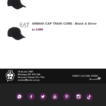
ARMANI CAP TRAIN CORE - Black & Silver
3.990
$U





