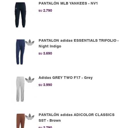
PANTALÓN MLB YANKEES - NV1
2.790
$U
PANTALON adidas ESSENTIALS TRIFOLIO -
Night Indigo
3.690
$U
Adidas GREY TWO F17 - Grey
3.990
$U
PANTALÓN adidas ADICOLOR CLASSICS
SST - Brown
3.790
$U