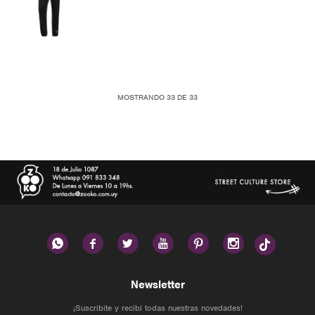
MOSTRANDO
33
DE
33






Newsletter
¡Suscribite y recibí todas nuestras novedades!