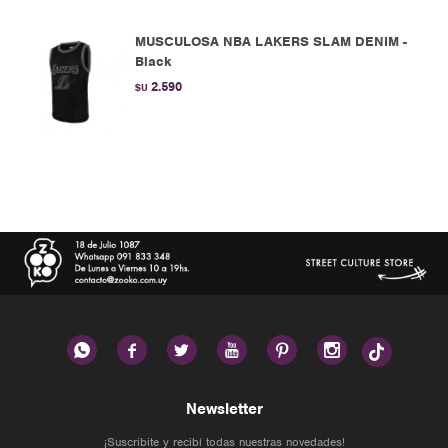
MUSCULOSA NBA LAKERS SLAM DENIM -
Black
2.590
$U






Newsletter
¡Suscribite y recibí todas nuestras novedades!