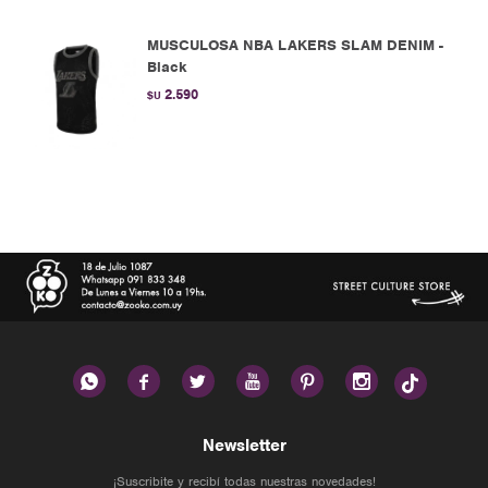
MUSCULOSA NBA LAKERS SLAM DENIM -
Black
2.590
$U






Newsletter
¡Suscribite y recibí todas nuestras novedades!