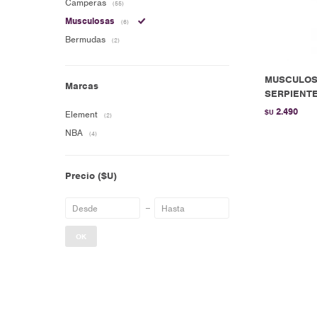
Camperas
(55)
Musculosas
(6)
Bermudas
(2)
MUSCULOS
Marcas
SERPIENTE 
2.490
$U
Element
(2)
NBA
(4)
Precio
($U)
OK