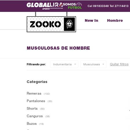
Cel 091833348 Tel 27114413
New In
Hombre
MUSCULOSAS DE HOMBRE
Quitar filtros
Filtrando por:
Indumentaria
Musculosas
Categorías
Remeras
(132)
Pantalones
(33)
Shorts
(30)
Canguros
(38)
Buzos
(15)