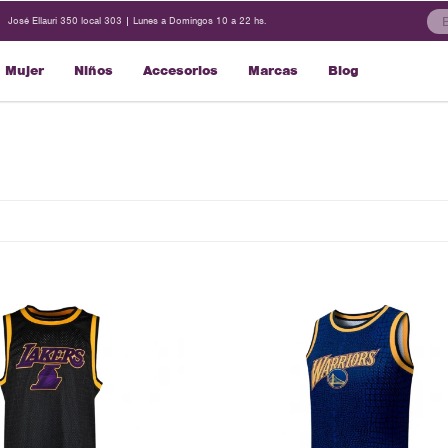
José Ellauri 350 local 303 | Lunes a Domingos 10 a 22 hs.
Mujer
Niños
Accesorios
Marcas
Blog