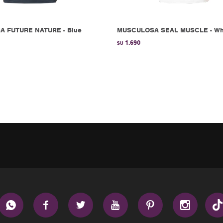
 FUTURE NATURE - Blue
MUSCULOSA SEAL MUSCLE - Wh
1.690
$U





