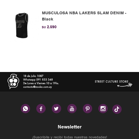
MUSCULOSA NBA LAKERS SLAM DENIM -
Black
2.590
$U






Newsletter
¡Suscribite y recibí todas nuestras novedades!