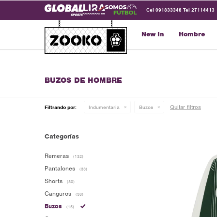
Cel 091833348 Tel 27114413
New In
Hombre
BUZOS DE HOMBRE
Quitar filtros
Filtrando por:
Indumentaria
Buzos
Categorías
Remeras
(132)
Pantalones
(33)
Shorts
(30)
Canguros
(38)
Buzos
(15)