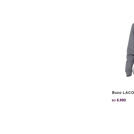
Buzo LACOS
6.990
$U