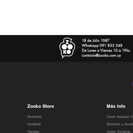
Zooko Store
Más Info
Nosotros
Como Realizar 
Contacto
Términos y Cond
Tiendas
Como Comprar