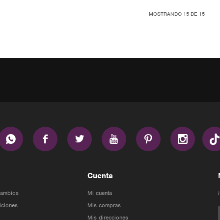
MOSTRANDO
15
DE
15






Cuenta
Cambios
Mi cuenta
iciones
Mis compras
Mis direcciones