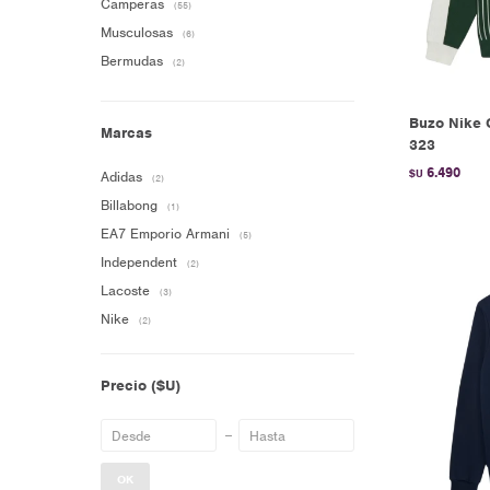
Camperas
(55)
Musculosas
(6)
Bermudas
(2)
Buzo Nike 
Marcas
323
6.490
$U
Adidas
(2)
Billabong
(1)
EA7 Emporio Armani
(5)
Independent
(2)
Lacoste
(3)
Nike
(2)
Precio
($U)
OK