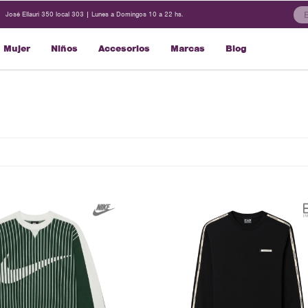
José Ellauri 350 local 303 | Lunes a Domingos 10 a 22 hs.
Mujer
Niños
Accesorios
Marcas
Blog