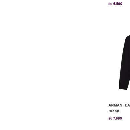
6.590
$U
ARMANI EA
Black
7.990
$U