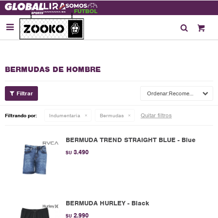

BERMUDAS DE HOMBRE
Recomendados
Quitar filtros
Filtrando por:
Indumentaria
Bermudas
BERMUDA TREND STRAIGHT BLUE - Blue
3.490
$U
BERMUDA HURLEY - Black
2.990
$U