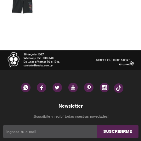






Newsletter
¡Suscribite y recibí todas nuestras novedades!
SUSCRIBIRME