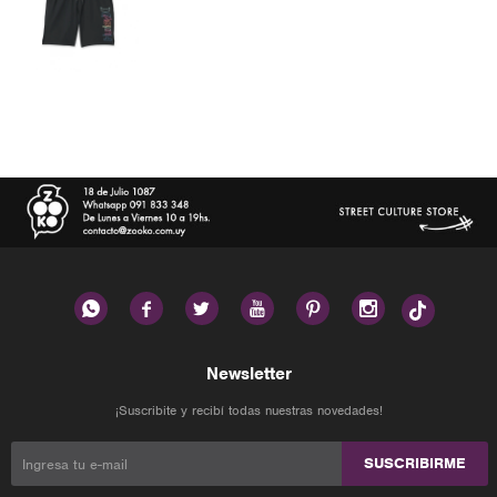






Newsletter
¡Suscribite y recibí todas nuestras novedades!
SUSCRIBIRME