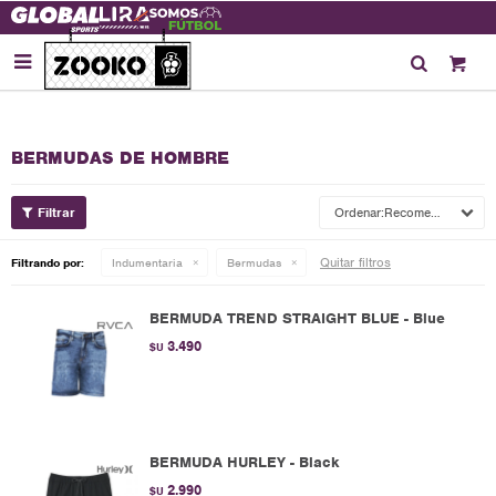

BERMUDAS DE HOMBRE
Recomendados
Quitar filtros
Filtrando por:
Indumentaria
Bermudas
BERMUDA TREND STRAIGHT BLUE - Blue
3.490
$U
BERMUDA HURLEY - Black
2.990
$U