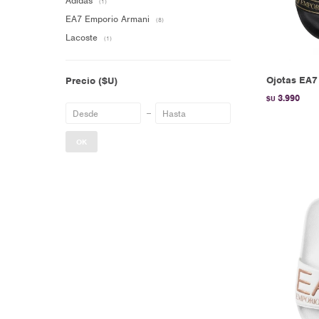
Adidas
(1)
EA7 Emporio Armani
(8)
Lacoste
(1)
Ojotas EA7
Precio
($U)
3.990
$U
OK