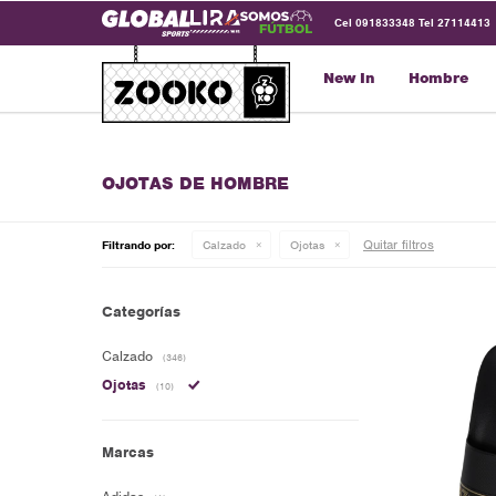
Cel 091833348 Tel 27114413
New In
Hombre
OJOTAS DE HOMBRE
Quitar filtros
Filtrando por:
Calzado
Ojotas
Categorías
Calzado
(346)
Ojotas
(10)
Marcas