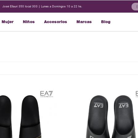
José Ellauri 350 local 303 | Lunes a Domingos 10 a 22 hs.
Mujer
Niños
Accesorios
Marcas
Blog