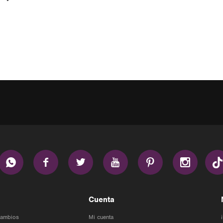






Cuenta
Cambios
Mi cuenta