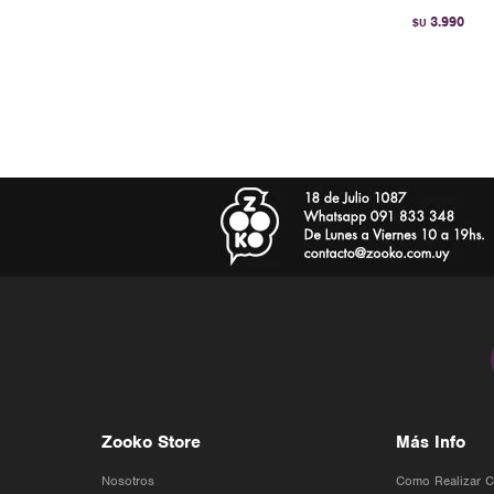
3.990
$U
Zooko Store
Más Info
Nosotros
Como Realizar 