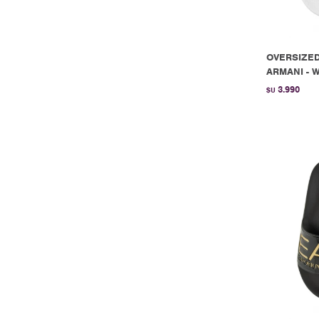
OVERSIZED
ARMANI - W
3.990
$U