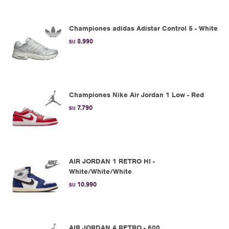
Championes adidas Adistar Control 5 - White
8.990
$U
Championes Nike Air Jordan 1 Low - Red
7.790
$U
AIR JORDAN 1 RETRO HI -
White/White/White
10.990
$U
AIR JORDAN 4 RETRO - 600