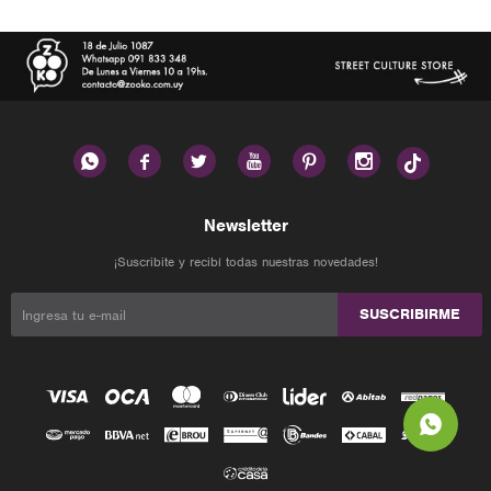






Newsletter
¡Suscribite y recibí todas nuestras novedades!
SUSCRIBIRME