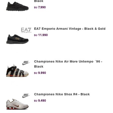
Black
7.990
$U
EA7 Emporio Armani Vintage - Black & Gold
11.990
$U
Championes Nike Air More Untempo ´96 -
Black
9.990
$U
Championes Nike Shox R4 - Black
9.490
$U