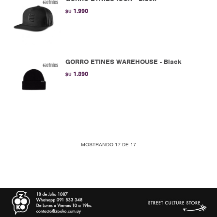
1.990
$U
GORRO ETINES WAREHOUSE - Black
1.890
$U
MOSTRANDO
17
DE
17