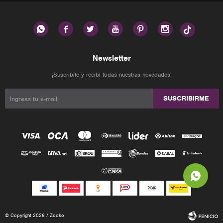






Newsletter
¡Suscribite y recibí todas nuestras novedades!
SUSCRIBIRME
© Copyright 2026 / Zooko