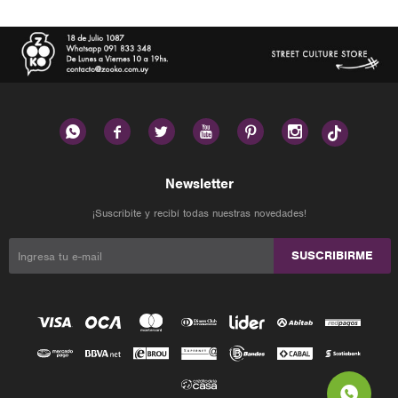






Newsletter
¡Suscribite y recibí todas nuestras novedades!
SUSCRIBIRME