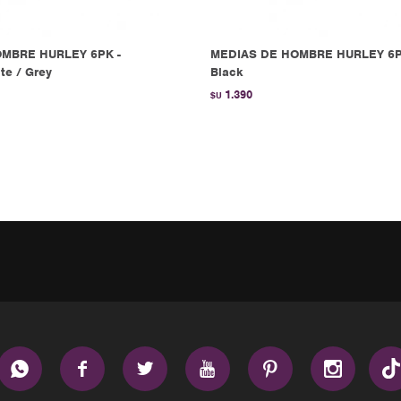
MBRE HURLEY 6PK -
MEDIAS DE HOMBRE HURLEY 6P
te / Grey
Black
1.390
$U





