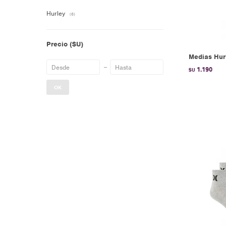
Hurley
(6)
Precio
($U)
Medias Hur
1.190
$U
OK