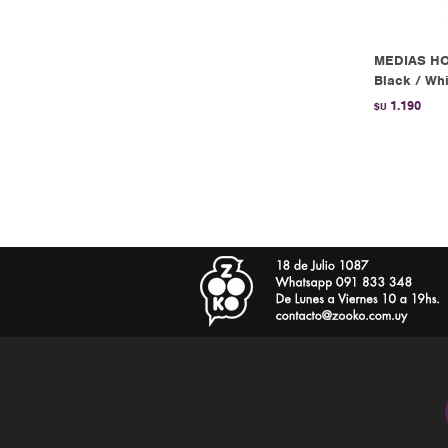
MEDIAS HO
Black / Whi
1.190
$U