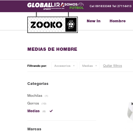
Cel 091833348 Tel 27114413
New In
Hombre
MEDIAS DE HOMBRE
Quitar filtros
Filtrando por:
Accesorios
Medias
Categorías
Mochilas
(1)
Gorros
(10)
Medias
(6)
Marcas