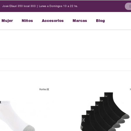
José Ellauri 350 local 303 | Lunes a Domingos 10 a 22 hs.
Mujer
Niños
Accesorios
Marcas
Blog