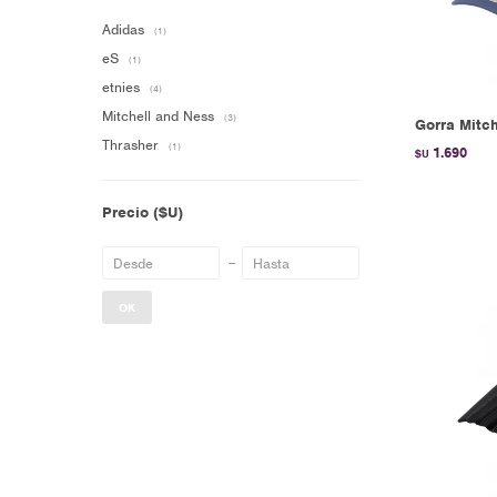
Adidas
(1)
eS
(1)
etnies
(4)
Mitchell and Ness
(3)
Gorra Mitch
Thrasher
(1)
1.690
$U
Precio
($U)
OK