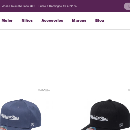
José Ellauri 350 local 303 | Lunes a Domingos 10 a 22 hs.
Mujer
Niños
Accesorios
Marcas
Blog