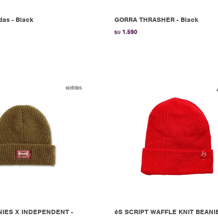
as - Black
GORRA THRASHER - Black
1.590
$U
IES X INDEPENDENT -
éS SCRIPT WAFFLE KNIT BEANIE