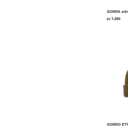
GORRA adid
1.390
$U
GORRO ETN