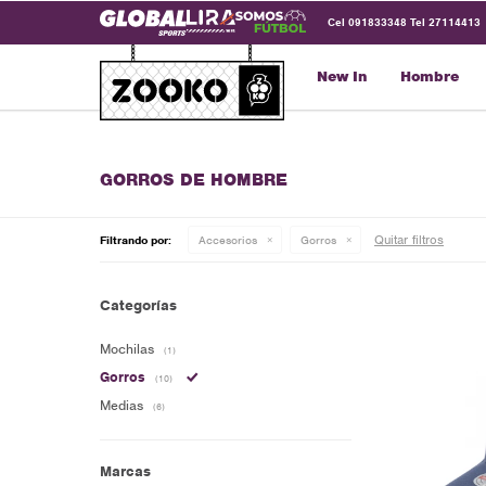
Cel 091833348 Tel 27114413
New In
Hombre
GORROS DE HOMBRE
Quitar filtros
Filtrando por:
Accesorios
Gorros
Categorías
Mochilas
(1)
Gorros
(10)
Medias
(6)
Marcas