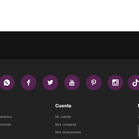






Cuenta
Cambios
Mi cuenta
iciones
Mis compras
Mis direcciones