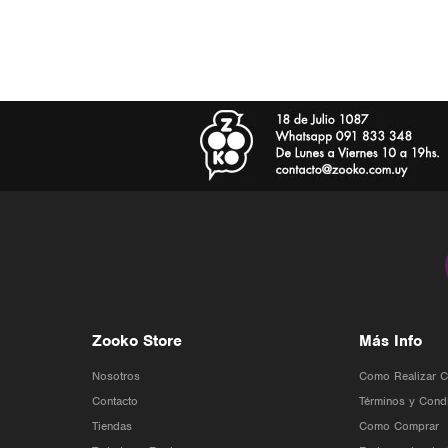
Zooko Store
Más Info
Nosotros
Como Realizar 
Contacto
Términos y Cond
Tiendas
Como Comprar