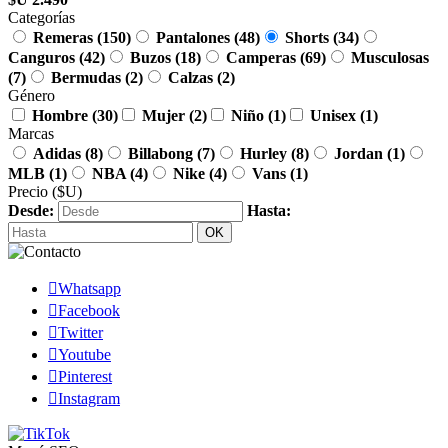
Categorías
Remeras
(150)
Pantalones
(48)
Shorts
(34)
Canguros
(42)
Buzos
(18)
Camperas
(69)
Musculosas
(7)
Bermudas
(2)
Calzas
(2)
Género
Hombre
(30)
Mujer
(2)
Niño
(1)
Unisex
(1)
Marcas
Adidas
(8)
Billabong
(7)
Hurley
(8)
Jordan
(1)
MLB
(1)
NBA
(4)
Nike
(4)
Vans
(1)
Precio
($U)
Desde:
Hasta:
OK

Whatsapp

Facebook

Twitter

Youtube

Pinterest

Instagram