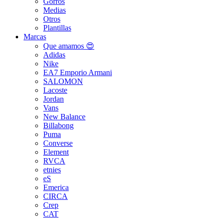
Gorros
Medias
Otros
Plantillas
Marcas
Que amamos 😍
Adidas
Nike
EA7 Emporio Armani
SALOMON
Lacoste
Jordan
Vans
New Balance
Billabong
Puma
Converse
Element
RVCA
etnies
eS
Emerica
CIRCA
Crep
CAT