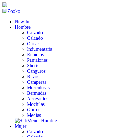
New In
Hombre
Calzado
Calzado
Ojotas
Indumentaria
Remeras
Pantalones
Shorts
Canguros
Buzos
Camperas
Musculosas
Bermudas
Accesorios
Mochilas
Gorros
Medias
Mujer
Calzado