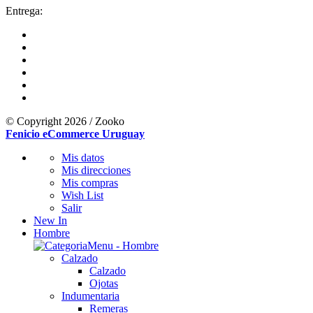
Entrega:
© Copyright 2026 / Zooko
Fenicio eCommerce Uruguay
Mis datos
Mis direcciones
Mis compras
Wish List
Salir
New In
Hombre
Calzado
Calzado
Ojotas
Indumentaria
Remeras