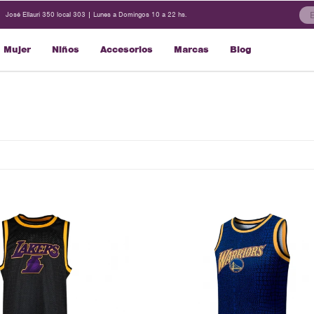
José Ellauri 350 local 303 | Lunes a Domingos 10 a 22 hs.
Mujer
Niños
Accesorios
Marcas
Blog