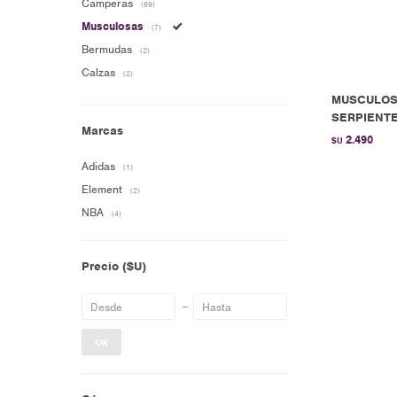
Camperas
(69)
Musculosas
(7)
Bermudas
(2)
Calzas
(2)
MUSCULOS
SERPIENTE 
Marcas
2.490
$U
Adidas
(1)
Element
(2)
NBA
(4)
Precio
($U)
OK