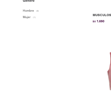
Género
Hombre
(6)
MUSCULOSA
Mujer
(1)
1.690
$U