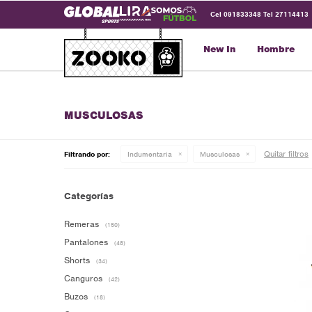
Cel 091833348 Tel 27114413
New In
Hombre
MUSCULOSAS
Quitar filtros
Filtrando por:
Indumentaria
Musculosas
Categorías
Remeras
(150)
Pantalones
(48)
Shorts
(34)
Canguros
(42)
Buzos
(18)