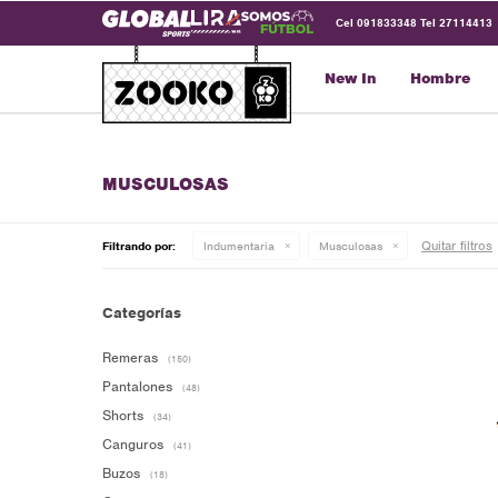
Cel 091833348 Tel 27114413
New In
Hombre
MUSCULOSAS
Quitar filtros
Filtrando por:
Indumentaria
Musculosas
Categorías
Remeras
(150)
Pantalones
(48)
Shorts
(34)
Canguros
(41)
Buzos
(18)