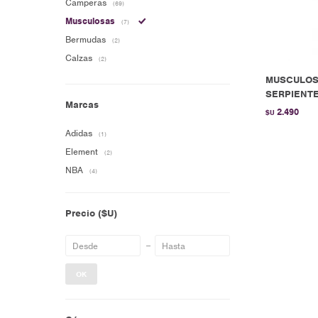
Camperas
(69)
Musculosas
(7)
Bermudas
(2)
Calzas
(2)
MUSCULOS
SERPIENTE 
Marcas
2.490
$U
Adidas
(1)
Element
(2)
NBA
(4)
Precio
($U)
OK