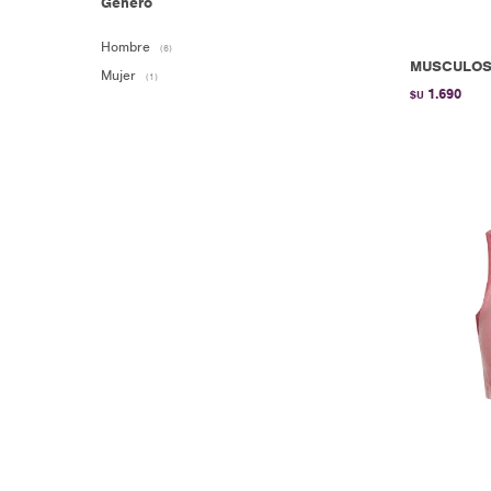
Género
Hombre
(6)
MUSCULOSA
Mujer
(1)
1.690
$U