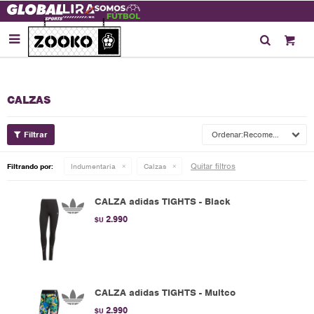

CALZAS
Recomendados
Quitar filtros
Filtrando por:
Indumentaria
Calzas
CALZA adidas TIGHTS - Black
2.990
$U
CALZA adidas TIGHTS - Multco
2.990
$U