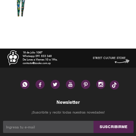






Newsletter
¡Suscribite y recibí todas nuestras novedades!
SUSCRIBIRME