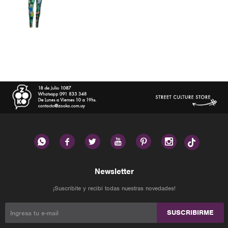






Newsletter
¡Suscribite y recibí todas nuestras novedades!
SUSCRIBIRME