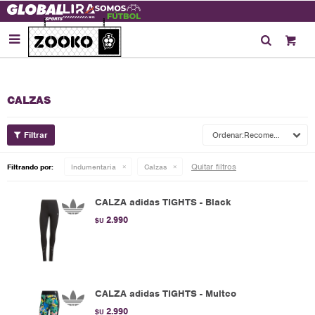

CALZAS
Recomendados
Quitar filtros
Filtrando por:
Indumentaria
Calzas
CALZA adidas TIGHTS - Black
2.990
$U
CALZA adidas TIGHTS - Multco
2.990
$U