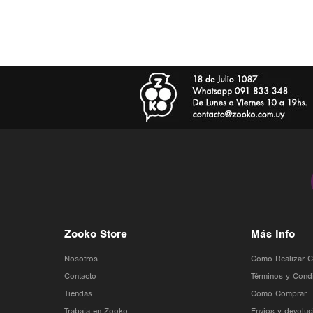
Zooko Store
Más Info
Nosotros
Como Realizar 
Contacto
Términos y Cond
Tiendas
Como Comprar
Trabaja en Zooko
Envios y devoluc