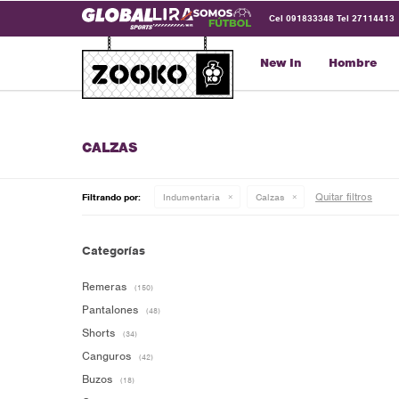
Cel 091833348 Tel 27114413
New In
Hombre
CALZAS
Quitar filtros
Filtrando por:
Indumentaria
Calzas
Categorías
Remeras
(150)
Pantalones
(48)
Shorts
(34)
Canguros
(42)
Buzos
(18)