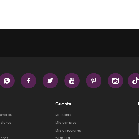






Cuenta
Cambios
Mi cuenta
iciones
Mis compras
Mis direcciones
iones
Wish List