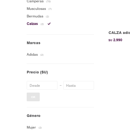
Camperas
(70)
Musculosas
(7)
Bermudas
(2)
Calzas
(2)
CALZA adid
2.990
$U
Marcas
Adidas
(2)
Precio
($U)
OK
Género
Mujer
(2)