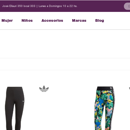
José Ellauri 350 local 303 | Lunes a Domingos 10 a 22 hs.
Mujer
Niños
Accesorios
Marcas
Blog