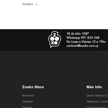
Hombre
(2)
Zooko Store
Más Info
Nosotros
Como Realizar 
Contacto
Términos y Cond
Tiendas
Como Comprar