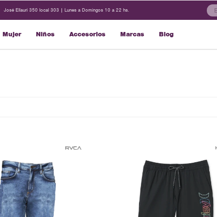
José Ellauri 350 local 303 | Lunes a Domingos 10 a 22 hs.
Mujer
Niños
Accesorios
Marcas
Blog