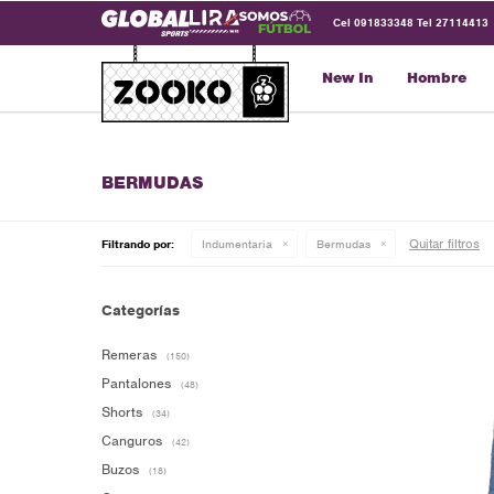
Cel 091833348 Tel 27114413
New In
Hombre
BERMUDAS
Quitar filtros
Filtrando por:
Indumentaria
Bermudas
Categorías
Remeras
(150)
Pantalones
(48)
Shorts
(34)
Canguros
(42)
Buzos
(18)