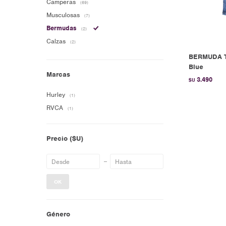
Camperas
(69)
Musculosas
(7)
Bermudas
(2)
Calzas
(2)
BERMUDA T
Blue
Marcas
3.490
$U
Hurley
(1)
RVCA
(1)
Precio
($U)
OK
Género