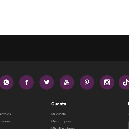






Cuenta
Cambios
Mi cuenta
iciones
Mis compras
Mis direcciones