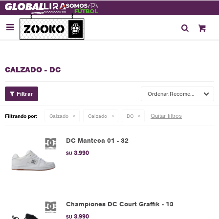

CALZADO - DC
Recomendados
Quitar filtros
Filtrando por:
Calzado
Calzado
DC
DC Manteca 01 - 32
3.990
$U
Championes DC Court Graffik - 13
3.990
$U