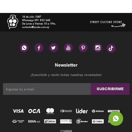






Newsletter
¡Suscribite y recibí todas nuestras novedades!
SUSCRIBIRME