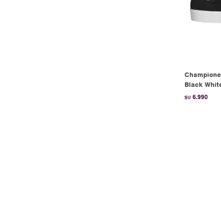
Championes
Black Whit
6.990
$U