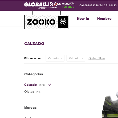
Cel 091833348 Tel 27114413
New In
Hombre
CALZADO
Quitar filtros
Filtrando por:
Calzado
Calzado
Categorías
Calzado
(724)
Ojotas
(13)
Marcas