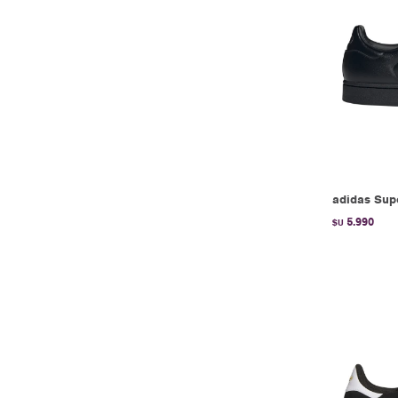
adidas Supe
5.990
$U