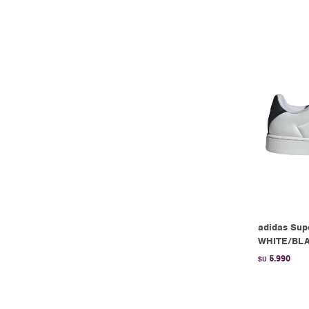
adidas Supe
WHITE/BL
5.990
$U