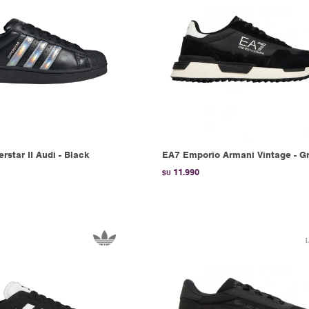
rstar II Audi - Black
EA7 Emporio Armani Vintage - G
11.990
$U