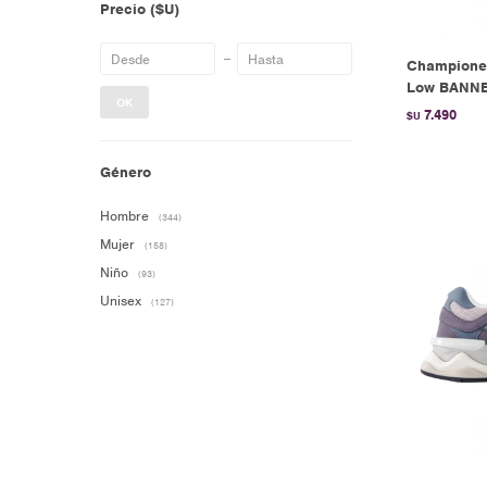
Precio
($U)
Championes
Low BANNE
OK
7.490
$U
Género
Hombre
(344)
Mujer
(158)
Niño
(93)
Unisex
(127)