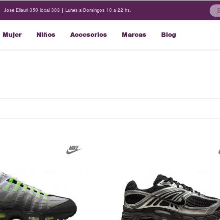
José Ellauri 350 local 303 | Lunes a Domingos 10 a 22 hs.
Mujer
Niños
Accesorios
Marcas
Blog