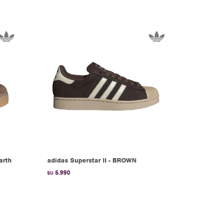
arth
adidas Superstar II - BROWN
5.990
$U