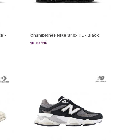
K -
Championes Nike Shox TL - Black
10.990
$U