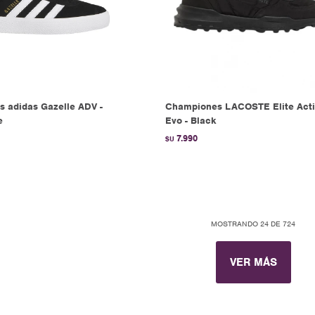
 adidas Gazelle ADV -
Championes LACOSTE Elite Act
e
Evo - Black
7.990
$U
MOSTRANDO
24
DE
724
VER MÁS