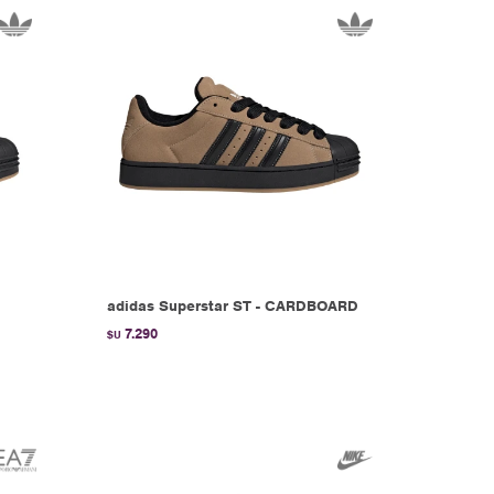
adidas Superstar ST - CARDBOARD
7.290
$U