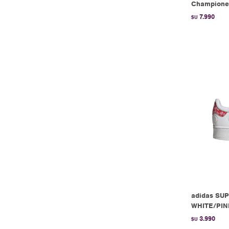
Championes
7.990
$U
adidas SU
WHITE/PIN
3.990
$U