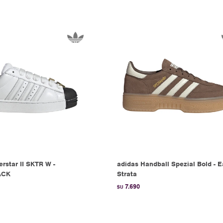
rstar II SKTR W -
adidas Handball Spezial Bold - E
ACK
Strata
7.690
$U