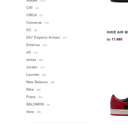
Adidas
(221)
CAT
(4)
CIRCA
(3)
Converse
(70)
DC
(8)
NIKE AIR M
EA7 Emporio Armani
(21)
11.490
$U
Emerica
(22)
eS
(12)
etnies
(55)
Jordan
(14)
Lacoste
(36)
New Balance
(38)
Nike
(65)
Puma
(64)
SALOMON
(6)
Vans
(85)