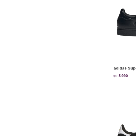
adidas Supe
5.990
$U