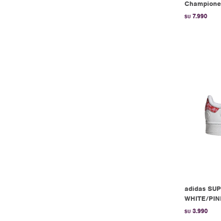
Championes
7.990
$U
adidas SU
WHITE/PIN
3.990
$U