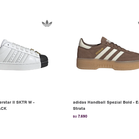
rstar II SKTR W -
adidas Handball Spezial Bold - E
ACK
Strata
7.690
$U