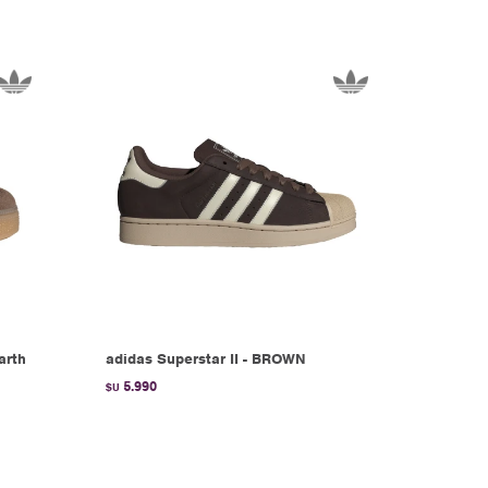
arth
adidas Superstar II - BROWN
5.990
$U