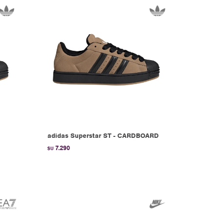
adidas Superstar ST - CARDBOARD
7.290
$U