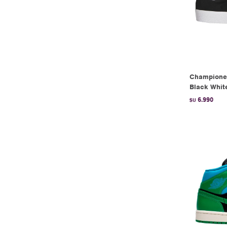
Championes
Black Whit
6.990
$U