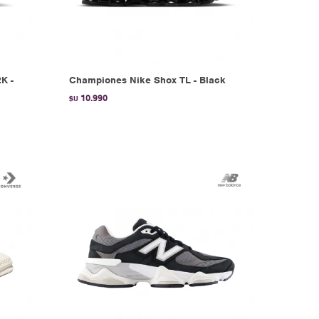
K -
Championes Nike Shox TL - Black
10.990
$U