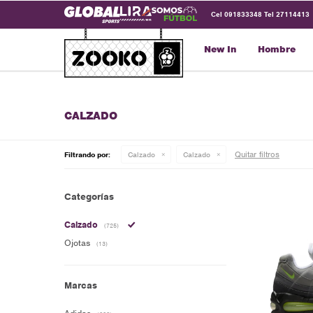
Cel 091833348 Tel 27114413
New In
Hombre
CALZADO
Quitar filtros
Filtrando por:
Calzado
Calzado
Categorías
Calzado
(725)
Ojotas
(13)
Marcas