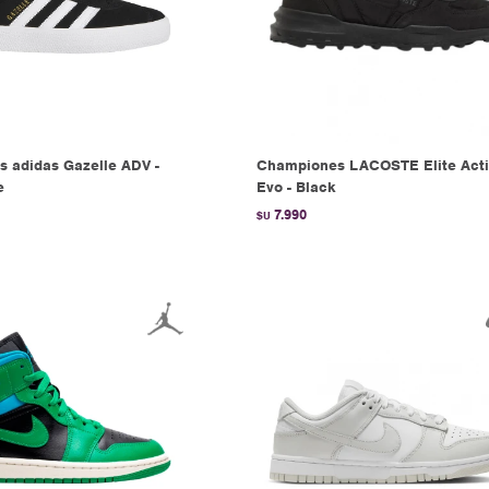
 adidas Gazelle ADV -
Championes LACOSTE Elite Act
e
Evo - Black
7.990
$U