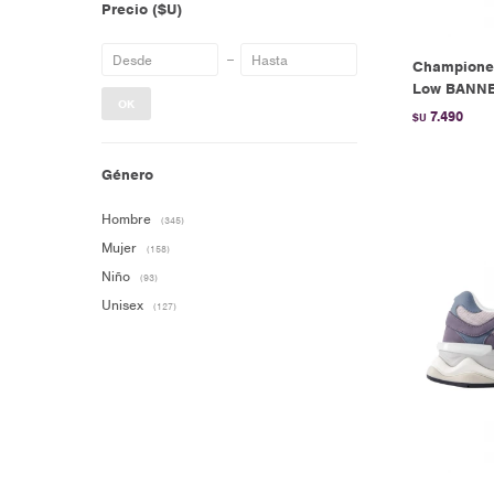
Precio
($U)
Championes
Low BANNE
OK
7.490
$U
Género
Hombre
(345)
Mujer
(158)
Niño
(93)
Unisex
(127)