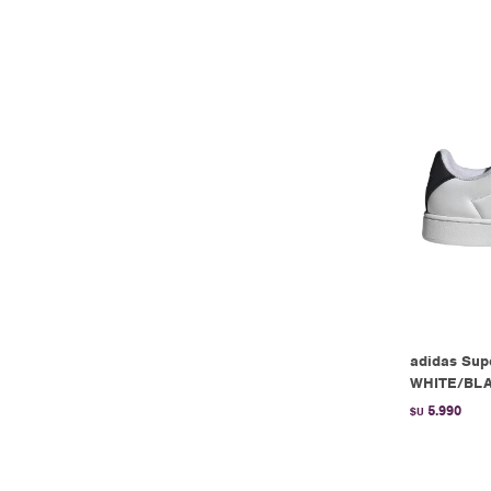
adidas Supe
WHITE/BL
5.990
$U