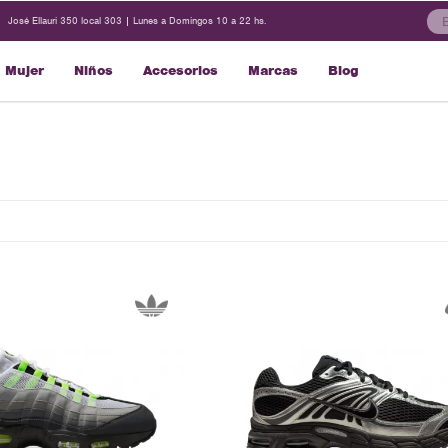
José Ellauri 350 local 303 | Lunes a Domingos 10 a 22 hs.
Mujer
Niños
Accesorios
Marcas
Blog