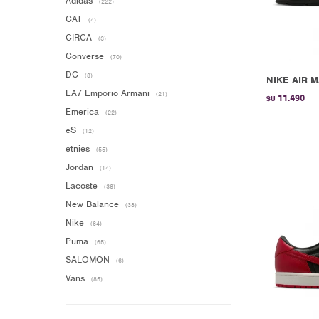
Adidas
(222)
CAT
(4)
CIRCA
(3)
Converse
(70)
DC
(8)
NIKE AIR M
EA7 Emporio Armani
(21)
11.490
$U
Emerica
(22)
eS
(12)
etnies
(55)
Jordan
(14)
Lacoste
(36)
New Balance
(38)
Nike
(64)
Puma
(65)
SALOMON
(6)
Vans
(85)