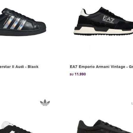
rstar II Audi - Black
EA7 Emporio Armani Vintage - G
11.990
$U