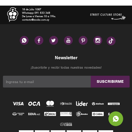






Newsletter
¡Suscribite y recibí todas nuestras novedades!
SUSCRIBIRME