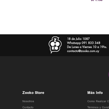
$U
Zooko Store
Más Info
Nosotros
Como Realizar 
Contacto
Términos y Cond