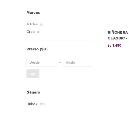
Marcas
Adidas
(3)
Crep
RIÑONERA 
(9)
CLASSIC - 
1.490
$U
Precio
($U)
OK
Género
Unisex
(12)