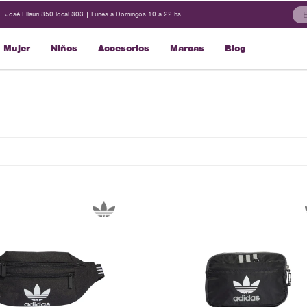
José Ellauri 350 local 303 | Lunes a Domingos 10 a 22 hs.
Mujer
Niños
Accesorios
Marcas
Blog