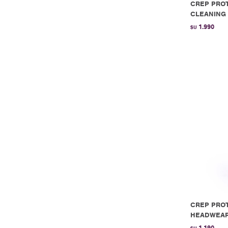
CREP PROT
CLEANING K
1.990
$U
CREP PROT
HEADWEAR 
1.190