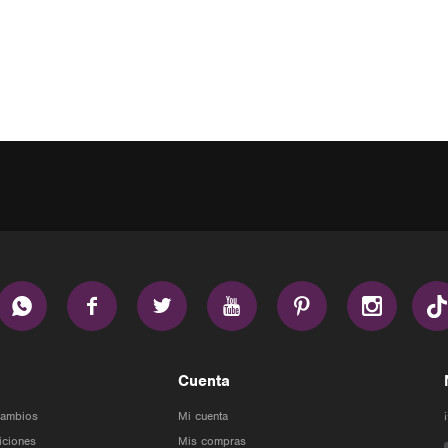






Cuenta
Cambios
Mi cuenta
iciones
Mis compras