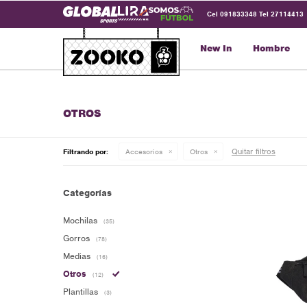
Cel 091833348 Tel 27114413
New In
Hombre
OTROS
Quitar filtros
Filtrando por:
Accesorios
Otros
Categorías
Mochilas
(35)
Gorros
(78)
Medias
(16)
Otros
(12)
Plantillas
(3)