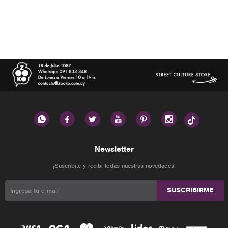






Newsletter
¡Suscribite y recibí todas nuestras novedades!
SUSCRIBIRME