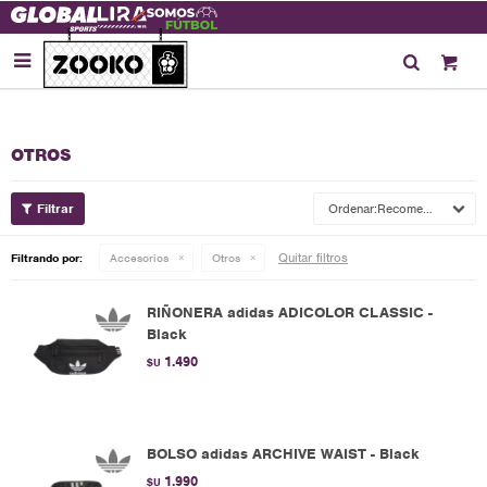

OTROS
Recomendados
Quitar filtros
Filtrando por:
Accesorios
Otros
RIÑONERA adidas ADICOLOR CLASSIC -
Black
1.490
$U
BOLSO adidas ARCHIVE WAIST - Black
1.990
$U