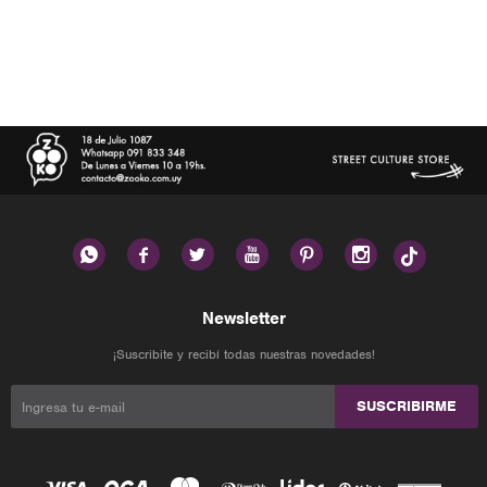






Newsletter
¡Suscribite y recibí todas nuestras novedades!
SUSCRIBIRME