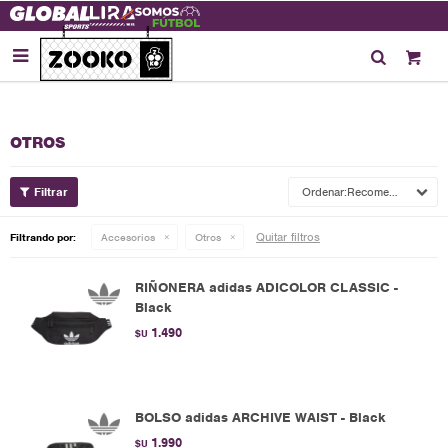

OTROS
Recomendados
Quitar filtros
Filtrando por:
Accesorios
Otros
RIÑONERA adidas ADICOLOR CLASSIC -
Black
1.490
$U
BOLSO adidas ARCHIVE WAIST - Black
1.990
$U