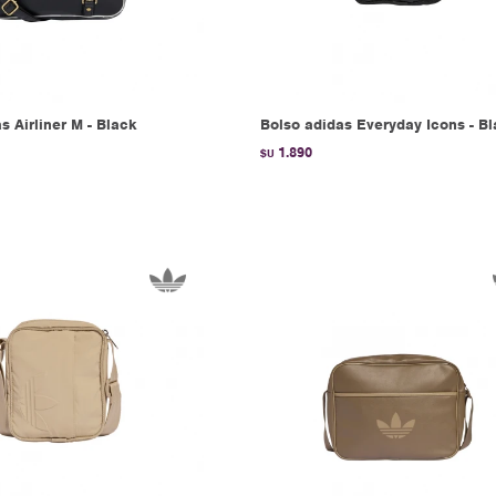
s Airliner M - Black
Bolso adidas Everyday Icons - B
1.890
$U