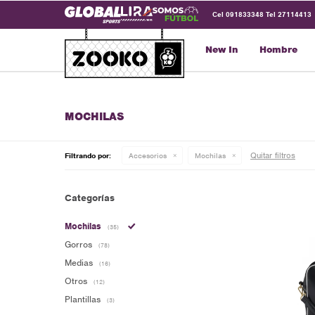
Cel 091833348 Tel 27114413
New In
Hombre
MOCHILAS
Quitar filtros
Filtrando por:
Accesorios
Mochilas
Categorías
Mochilas
(35)
Gorros
(78)
Medias
(16)
Otros
(12)
Plantillas
(3)