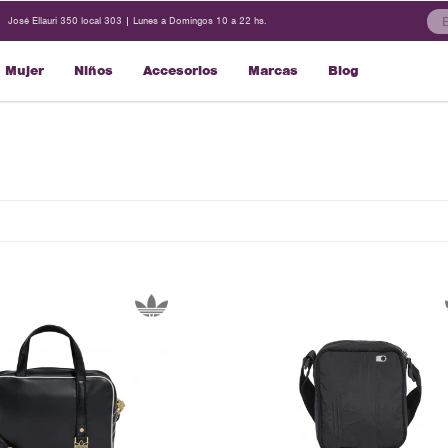
José Ellauri 350 local 303 | Lunes a Domingos 10 a 22 hs.
Mujer
Niños
Accesorios
Marcas
Blog