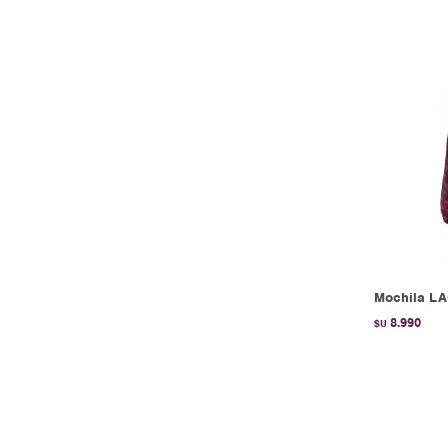
Mochila L
8.990
$U