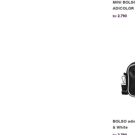
MINI BOLS
ADICOLOR 
2.790
$U
BOLSO adi
& White
2.790