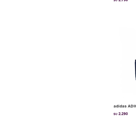
$U
adidas AD
2.290
$U