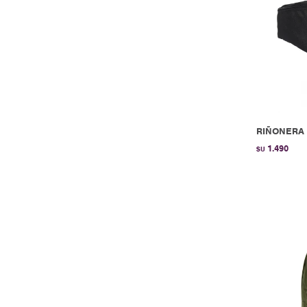
RIÑONERA 
1.490
$U