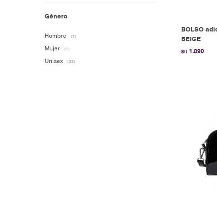
Género
BOLSO adi
Hombre
(1)
BEIGE
Mujer
(1)
1.890
$U
Unisex
(33)