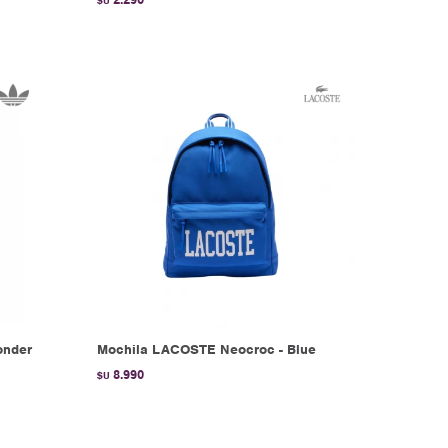
$U
onder
Mochila LACOSTE Neocroc - Blue
8.990
$U