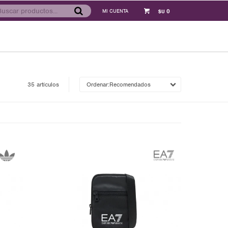
0
$U
35 artículos
Recomendados