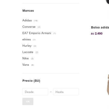
Marcas
Adidas
(18)
Converse
Bolso adida
(2)
EA7 Emporio Armani
2.490
(1)
$U
etnies
(1)
Hurley
(2)
Lacoste
(2)
Nike
(3)
Vans
(6)
Precio
($U)
OK