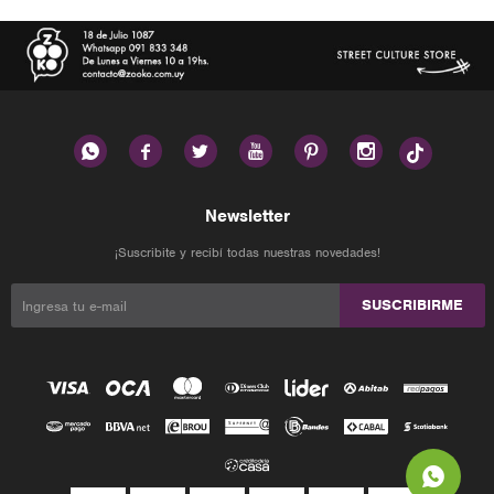






Newsletter
¡Suscribite y recibí todas nuestras novedades!
SUSCRIBIRME