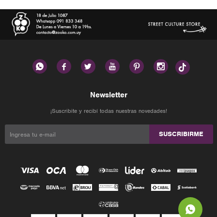






Newsletter
¡Suscribite y recibí todas nuestras novedades!
SUSCRIBIRME